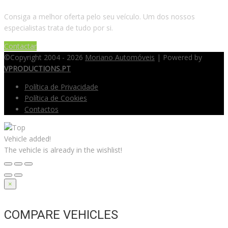
Consiga a melhor oferta pelo seu veículo. Um dos nossos
especialistas trata de tudo por si.
Contactar
©Copyright 2004 - 2026
Moriano Automóveis
| Powered by
VPRODUCTIONS.PT
Política de Privacidade
Política de Cookies
Contactos
Vehicle added!
The vehicle is already in the wishlist!
×
COMPARE VEHICLES