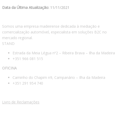
Data da Última Atualização:
11/11/2021
Somos uma empresa madeirense dedicada à mediação e
comercialização automóvel, especialista em soluções B2C no
mercado regional.
STAND
Estrada da Meia Légua nº2 – Ribeira Brava – Ilha da Madeira
+351 966 081 515
OFICINA
Caminho do Chapim n9, Campanário – Ilha da Madeira
+351 291 954 740
Livro de Reclamações