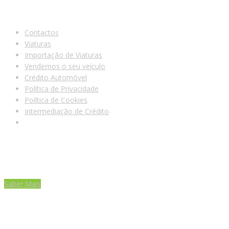
LINKS ÚTEIS
Contactos
Viaturas
Importação de Viaturas
Vendemos o seu veículo
Crédito Automóvel
Política de Privacidade
Política de Cookies
Intermediação de Crédito
PROCURAMOS DE FORMA GRATUITA A SUA VIATURA!
Saber Mais
DESEJA VENDER OU TROCAR DE VIATURA?