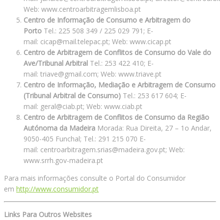
Web: www.centroarbitragemlisboa.pt
Centro de Informação de Consumo e Arbitragem do
Porto
Tel.: 225 508 349 / 225 029 791; E-
mail: cicap@mail.telepac.pt; Web: www.cicap.pt
Centro de Arbitragem de Conflitos de Consumo do Vale do
Ave/Tribunal Arbitral
Tel.: 253 422 410; E-
mail: triave@gmail.com; Web: www.triave.pt
Centro de Informação, Mediação e Arbitragem de Consumo
(Tribunal Arbitral de Consumo)
Tel.: 253 617 604; E-
mail: geral@ciab.pt; Web: www.ciab.pt
Centro de Arbitragem de Conflitos de Consumo da Região
Autónoma da Madeira
Morada: Rua Direita, 27 – 1o Andar,
9050-405 Funchal; Tel.: 291 215 070 E-
mail: centroarbitragem.srias@madeira.gov.pt; Web:
www.srrh.gov-madeira.pt
Para mais informações consulte o Portal do Consumidor
em
http://www.consumidor.pt
Links Para Outros Websites