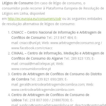
Litígios de Consumo
Em caso de litígio de consumo, o
consumidor pode recorrer à Plataforma Europeia de Resolução de
Litígios em Linha, disponível
em
http://ec.europa.eu/consumers/odr
ou às seguintes entidades
de resolução alternativa de litígios de consumo:
CNIACC – Centro Nacional de Informação e Arbitragem de
Conflitos de Consumo
Tel.: 213 847 484; E-
mail: cniacc@unl.pt; Web: www.arbitragemdeconsumo.org /
www.facebook.com/cniacc
CIMAAL – Centro de Informação, Mediação e Arbitragem de
Conflitos de Consumo do Algarve
Tel.: 289 823 135; E-
mail: cimaal@mail.telepac.pt; Web:
www.consumidoronline.pt
Centro de Arbitragem de Conflitos de Consumo do Distrito
de Coimbra
Tel.: 239 821 690/289; E-
mail: geral@centrodearbitragemdecoimbra.com; Web:
www.centrodearbitragemdecoimbra.com
Centro de Arbitragem de Conflitos de Consumo de
Lisboa
Tel.: 218 807 000 / 218807030; E-
mail: juridico@centroarbitragemlisboa.pt; director@centroarbi