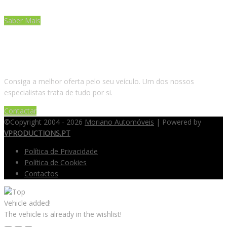
Saber Mais
DESEJA VENDER OU TROCAR DE VIATURA?
Consiga a melhor oferta pelo seu veículo. Um dos nossos
especialistas trata de tudo por si.
Contactar
©Copyright 2004 - 2026
Moriano Automóveis
| Powered by
VPRODUCTIONS.PT
Política de Privacidade
Política de Cookies
Contactos
Vehicle added!
The vehicle is already in the wishlist!