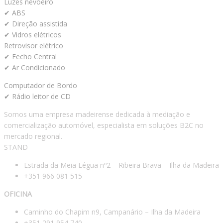
Luzes nevoeiro
✔ ABS
✔ Direção assistida
✔ Vidros elétricos
Retrovisor elétrico
✔ Fecho Central
✔ Ar Condicionado
Computador de Bordo
✔ Rádio leitor de CD
Somos uma empresa madeirense dedicada à mediação e
comercialização automóvel, especialista em soluções B2C no
mercado regional.
STAND
Estrada da Meia Légua nº2 – Ribeira Brava – Ilha da Madeira
+351 966 081 515
OFICINA
Caminho do Chapim n9, Campanário – Ilha da Madeira
+351 291 954 740